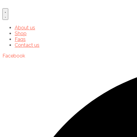
About us
Shop
Faqs
Contact us
Facebook