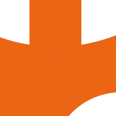
Twitter