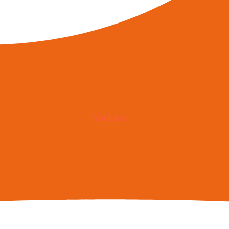
Youtube