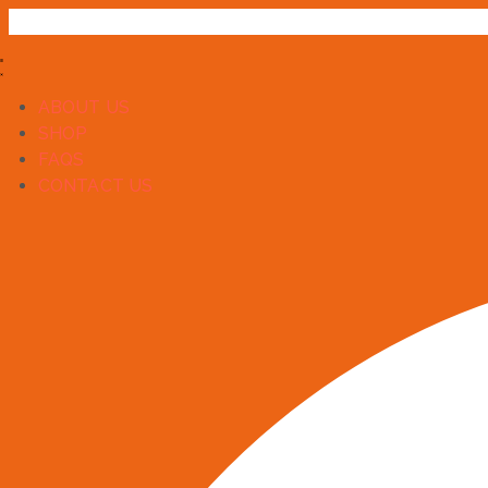
ABOUT US
SHOP
FAQS
CONTACT US