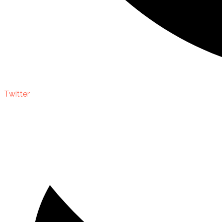
Twitter