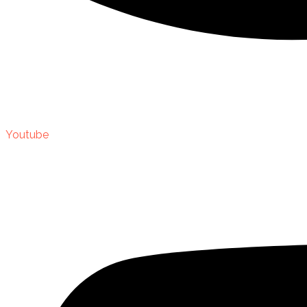
Youtube