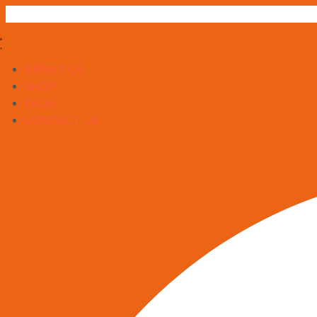
ABOUT US
SHOP
FAQS
CONTACT US