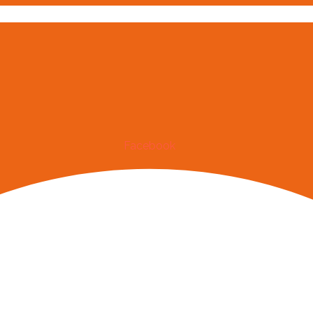
Facebook