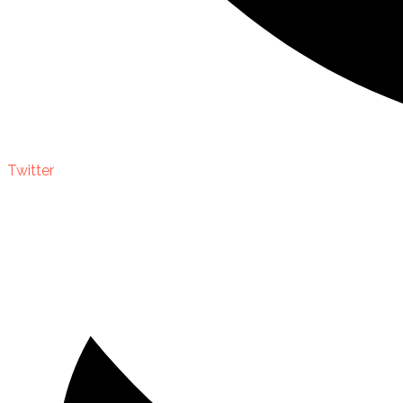
Twitter